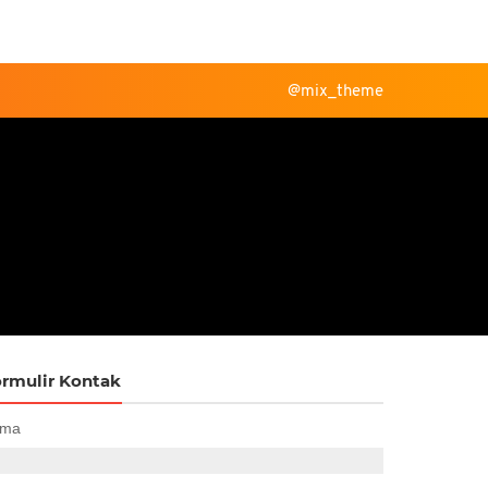
@mix_theme
rmulir Kontak
ma